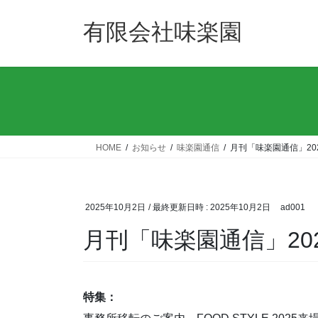
コ
ナ
ン
ビ
有限会社味楽園
テ
ゲ
ン
ー
ツ
シ
へ
ョ
ス
ン
キ
に
ッ
移
HOME
お知らせ
味楽園通信
月刊「味楽園通信」202
プ
動
2025年10月2日
/ 最終更新日時 :
2025年10月2日
ad001
月刊「味楽園通信」202
特集：